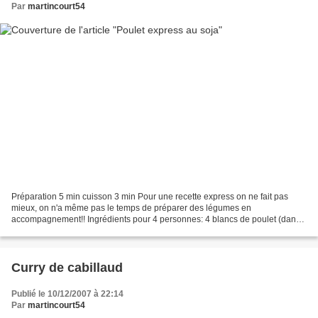
Par
martincourt54
Préparation 5 min cuisson 3 min Pour une recette express on ne fait pas
mieux, on n'a même pas le temps de préparer des légumes en
accompagnement!! Ingrédients pour 4 personnes: 4 blancs de poulet (dans
mon cas j'ai utilisé de la dinde)2 cuillères à soupe...
Curry de cabillaud
Publié le 10/12/2007 à 22:14
Par
martincourt54