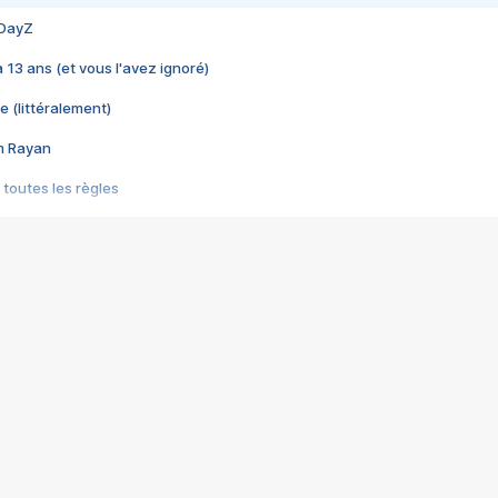
 DayZ
 a 13 ans (et vous l'avez ignoré)
e (littéralement)
im Rayan
 toutes les règles
s les jeux vidéo
us choquant de Rockstar ? - Le scandale BULLY
e plus moche de Steam
du RÊVE tourne au CAUCHEMAR
pendant 8 heures
it… à tort
umiliés par un jeu vidéo