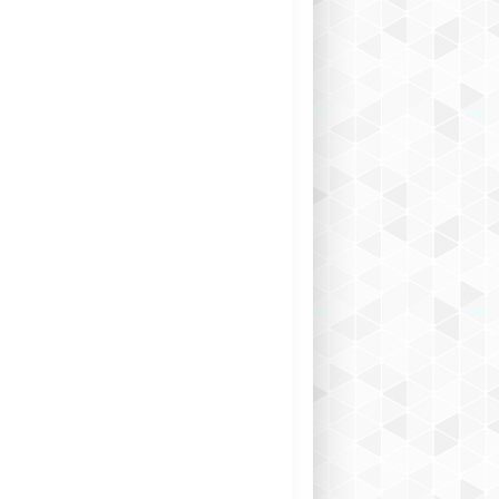
UN PEU DE LÉGÈRETÉ SALÉE!