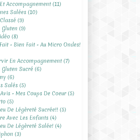
 Et Accompagnement
(11)
ines Salées
(10)
Classé
(9)
 Gluten
(9)
idéo
(8)
Fait - Bien Fait - Au Micro Ondes!
rvir En Accompagnement
(7)
 Gluten Sucré
(6)
my
(6)
s Salés
(5)
Avis - Mes Coups De Coeur
(5)
tto
(5)
eu De Légèreté Sucrée!!
(5)
ire Avec Les Enfants
(4)
eu De Légèreté Salée!
(4)
iphon
(3)