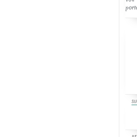
port
SU