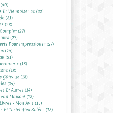
(40)
s Et Viennoiseries
(32)
de
(31)
es
(28)
 Complet
(27)
ours
(27)
erts Pour Impressioner
(27)
os
(24)
au
(21)
hermomix
(18)
sons
(18)
ts Gâteaux
(18)
des
(14)
es Et Autres
(14)
t Fait Maison!
(13)
Livres - Mon Avis
(13)
es Et Tartelettes Salées
(13)