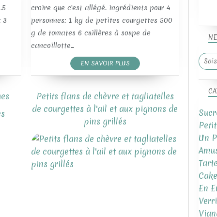
.5
croire que c'est allégé. ingrédients pour 4
: 3
personnes: 1 kg de petites courgettes 500
g de tomates 6 cuillères à soupe de
NE
cancoillotte...
EN SAVOIR PLUS
CA
hes
Petits flans de chèvre et tagliatelles
de courgettes à l'ail et aux pignons de
Sucr
UN PEU DE LÉGÈRETÉ SALÉE!
pins grillés
Peti
Un P
Amus
Tart
Cake
En E
Verr
Vian