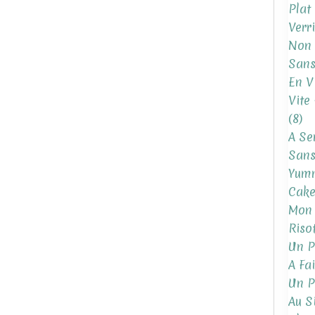
Plat
Verr
Non 
Sans
En V
Vite 
(8)
A Se
Sans
Yum
Cake
Mon 
Riso
Un P
A Fa
Un P
Au S