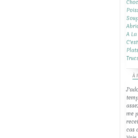
Choc
Pois
Sou
Abri
A La
C'es
Plat
Truc
À 
J'ad
temp
asse
me p
rece
cas 
Voir