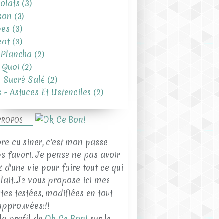
olats
(3)
son
(3)
pes
(3)
cot
(3)
 Plancha
(2)
t Quoi
(2)
s Sucré Salé
(2)
s - Astuces Et Ustenciles
(2)
PROPOS
ore cuisiner, c'est mon passe
s favori. Je pense ne pas avoir
z d'une vie pour faire tout ce qui
lait..Je vous propose ici mes
ttes testées, modifiées en tout
approuvées!!!
 le profil de
Ok Ce Bon!
sur le