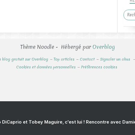
RE
Thème Noodle - Hébergé par
Overblog
n blog gratuit sur Overblog
Top articles
Contact
Signaler un abus
Cookies et données personnelles
Préférences cookies
 DiCaprio et Tobey Maguire, c'est lui ! Rencontre avec Dam