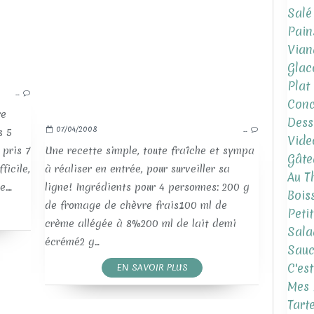
Salé
Pain
Vian
Glac
Plat
…
Conc
re
Dess
07/04/2008
…
s 5
Vide
 pris 7
Une recette simple, toute fraîche et sympa
Gâte
ficile,
à réaliser en entrée, pour surveiller sa
Au T
...
ligne! Ingrédients pour 4 personnes: 200 g
Bois
de fromage de chèvre frais100 ml de
Peti
crème allégée à 8%200 ml de lait demi
Sala
écrémé2 g...
Sauc
C'es
EN SAVOIR PLUS
Mes 
Tart