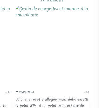
UN PEU DE LÉGÈRETÉ SALÉE!
…
28/06/2008
…
Voici une recette allégée, mais délicieuse!!!
ette
(1 point WW) à tel point que c'est dur de