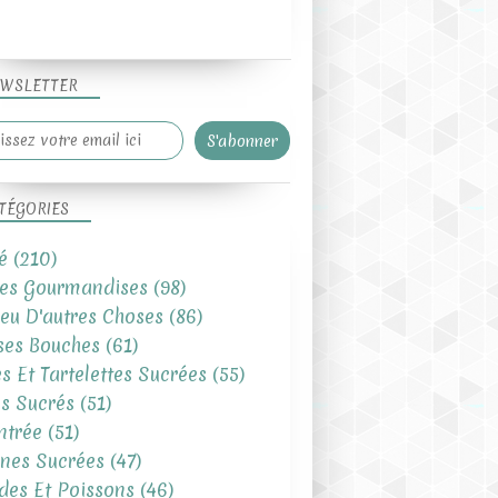
WSLETTER
TÉGORIES
é
(210)
tes Gourmandises
(98)
eu D'autres Choses
(86)
UN PEU DE LÉGÈRETÉ SALÉE!
es Bouches
(61)
es Et Tartelettes Sucrées
(55)
s Sucrés
(51)
ntrée
(51)
ines Sucrées
(47)
des Et Poissons
(46)