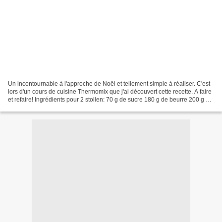
Un incontournable à l'approche de Noël et tellement simple à réaliser. C'est
lors d'un cours de cuisine Thermomix que j'ai découvert cette recette. A faire
et refaire! Ingrédients pour 2 stollen: 70 g de sucre 180 g de beurre 200 g de
lait 1 sachet de...