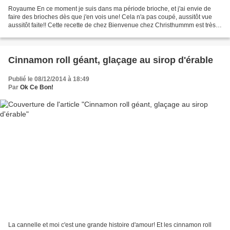
Royaume En ce moment je suis dans ma période brioche, et j'ai envie de
faire des brioches dès que j'en vois une! Cela n'a pas coupé, aussitôt vue
aussitôt faite!! Cette recette de chez Bienvenue chez Christhummm est très
sympa, je vous la conseille. Brioche...
Cinnamon roll géant, glaçage au sirop d'érable
Publié le 08/12/2014 à 18:49
Par
Ok Ce Bon!
La cannelle et moi c'est une grande histoire d'amour! Et les cinnamon roll