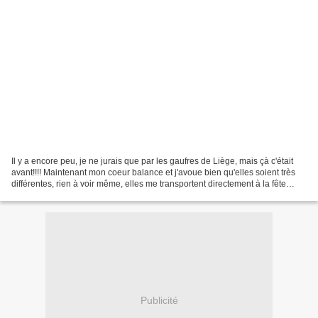
Il y a encore peu, je ne jurais que par les gaufres de Liège, mais çà c'était
avant!!!! Maintenant mon coeur balance et j'avoue bien qu'elles soient très
différentes, rien à voir même, elles me transportent directement à la fête
foraine lorsque j'avais...
Publicité