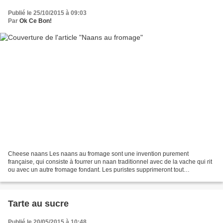
Publié le 25/10/2015 à 09:03
Par
Ok Ce Bon!
Cheese naans Les naans au fromage sont une invention purement
française, qui consiste à fourrer un naan traditionnel avec de la vache qui rit
ou avec un autre fromage fondant. Les puristes supprimeront tout
simplement cette étape pour déguster cette recette...
Tarte au sucre
Publié le 20/05/2015 à 10:48