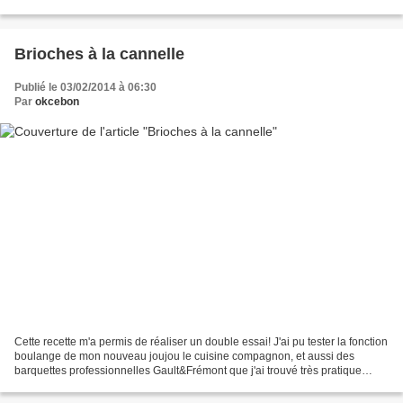
brioches: 20 g de levure de...
Brioches à la cannelle
Publié le 03/02/2014 à 06:30
Par
okcebon
Cette recette m'a permis de réaliser un double essai! J'ai pu tester la fonction
boulange de mon nouveau joujou le cuisine compagnon, et aussi des
barquettes professionnelles Gault&Frémont que j'ai trouvé très pratique
d'utilisation pour les pâtes levées....