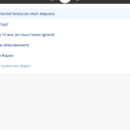
nsformé l’ennui en chef-d’œuvre
 DayZ
 a 13 ans (et vous l'avez ignoré)
e (littéralement)
im Rayan
 toutes les règles
s les jeux vidéo
us choquant de Rockstar ? - Le scandale BULLY
e plus moche de Steam
du RÊVE tourne au CAUCHEMAR
pendant 8 heures
it… à tort