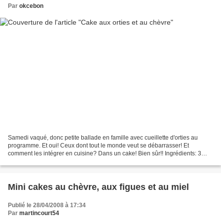
Par
okcebon
Samedi vaqué, donc petite ballade en famille avec cueillette d'orties au
programme. Et oui! Ceux dont tout le monde veut se débarrasser! Et
comment les intégrer en cuisine? Dans un cake! Bien sûr!! Ingrédients: 3
oeufs 150 g de farine 1 sachet de levure...
Mini cakes au chèvre, aux figues et au miel
Publié le 28/04/2008 à 17:34
Par
martincourt54