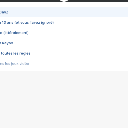
 DayZ
 a 13 ans (et vous l'avez ignoré)
e (littéralement)
im Rayan
 toutes les règles
s les jeux vidéo
us choquant de Rockstar ? - Le scandale BULLY
e plus moche de Steam
du RÊVE tourne au CAUCHEMAR
pendant 8 heures
it… à tort
umiliés par un jeu vidéo