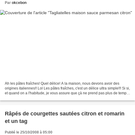
Par
okcebon
Ah les pâtes fraîches! Quel délice! A la maison, nous devons avoir des
origines italiennes!! Lol Les pâtes fraîches, c'est un délice ultra simple!!! Si si,
et quand on a l'habitude, je vous assure que çà ne prend pas plus de temps
que de faire des pâtes...
Râpés de courgettes sautées citron et romarin
et un tag
Publié le 25/10/2008 à 05:00