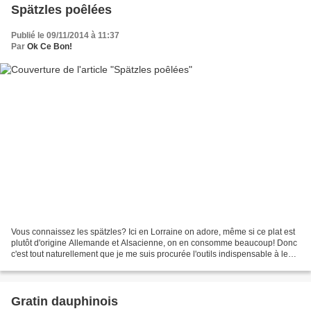
Spätzles poêlées
Publié le 09/11/2014 à 11:37
Par
Ok Ce Bon!
Vous connaissez les spätzles? Ici en Lorraine on adore, même si ce plat est
plutôt d'origine Allemande et Alsacienne, on en consomme beaucoup! Donc
c'est tout naturellement que je me suis procurée l'outils indispensable à leur
réalisation qui a été proposé...
Gratin dauphinois