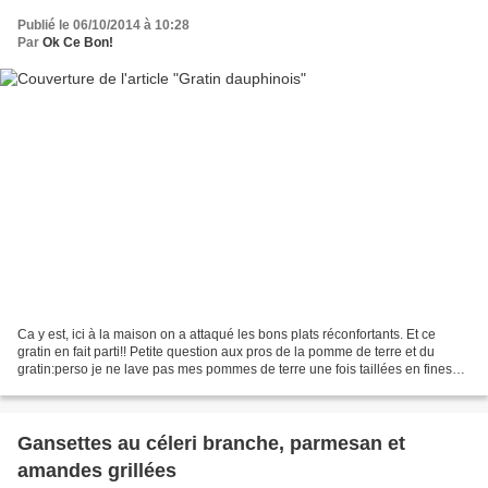
Publié le 06/10/2014 à 10:28
Par
Ok Ce Bon!
Ca y est, ici à la maison on a attaqué les bons plats réconfortants. Et ce
gratin en fait parti!! Petite question aux pros de la pomme de terre et du
gratin:perso je ne lave pas mes pommes de terre une fois taillées en fines
rondelles. Pour moi l'amidon...
Gansettes au céleri branche, parmesan et
amandes grillées