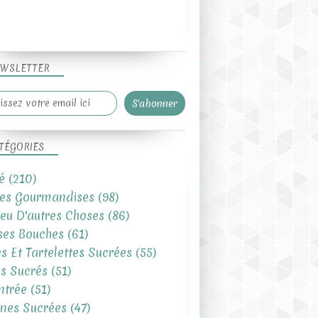
WSLETTER
TÉGORIES
é
(210)
tes Gourmandises
(98)
eu D'autres Choses
(86)
es Bouches
(61)
es Et Tartelettes Sucrées
(55)
s Sucrés
(51)
ntrée
(51)
ines Sucrées
(47)