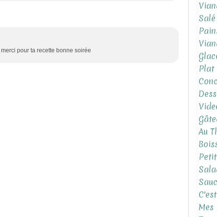
Vian
Salé
Pain
Vian
, merci pour ta recette bonne soirée
Glac
Plat
Conc
Dess
Vide
Gâte
Au T
Bois
Peti
Sala
Sauc
C'es
Mes 