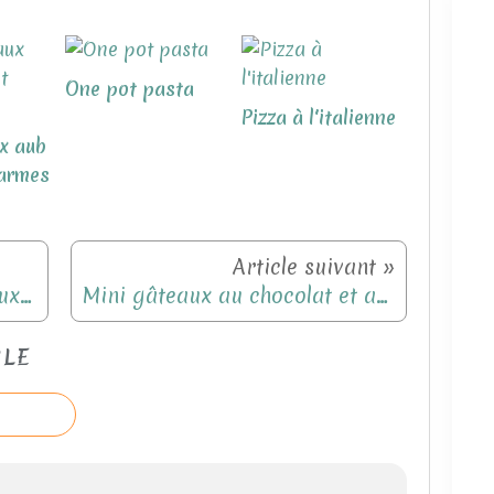
One pot pasta
Pizza à l'italienne
x aub
parmes
Filet de plie à la vanille et aux zestes de citron
Mini gâteaux au chocolat et aux noix
CLE