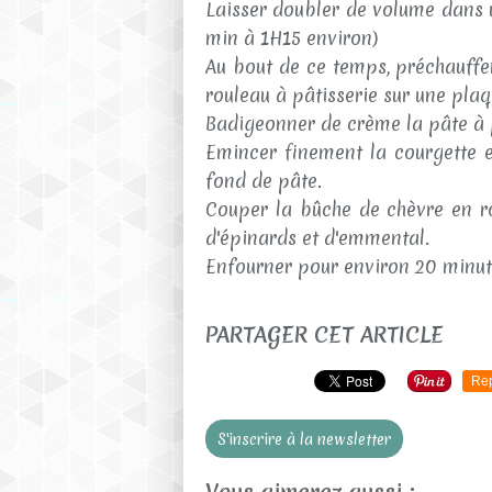
Laisser doubler de volume dans un
min à 1H15 environ)
Au bout de ce temps, préchauffer 
rouleau à pâtisserie sur une plaq
Badigeonner de crème la pâte à 
Emincer finement la courgette e
fond de pâte.
Couper la bûche de chèvre en ro
d'épinards et d'emmental.
Enfourner pour environ 20 minut
PARTAGER CET ARTICLE
Re
S'inscrire à la newsletter
Vous aimerez aussi :