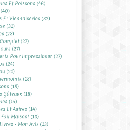
des Et Poissons
(46)
(40)
s Et Viennoiseries
(32)
de
(31)
es
(28)
 Complet
(27)
ours
(27)
erts Pour Impressioner
(27)
os
(24)
au
(21)
hermomix
(18)
sons
(18)
ts Gâteaux
(18)
des
(14)
es Et Autres
(14)
t Fait Maison!
(13)
Livres - Mon Avis
(13)