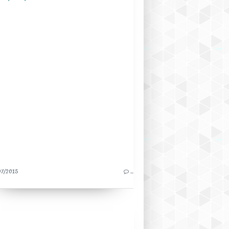
7/2015
…