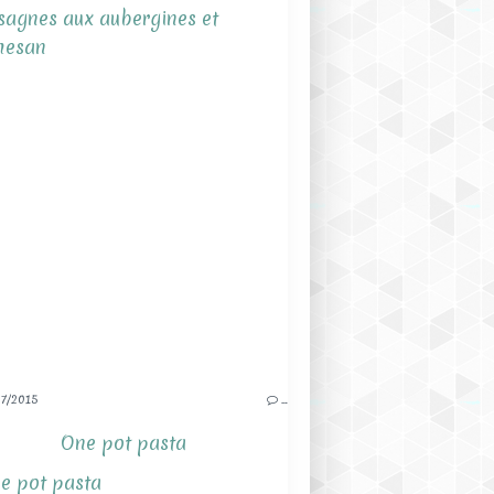
7/2015
…
One pot pasta