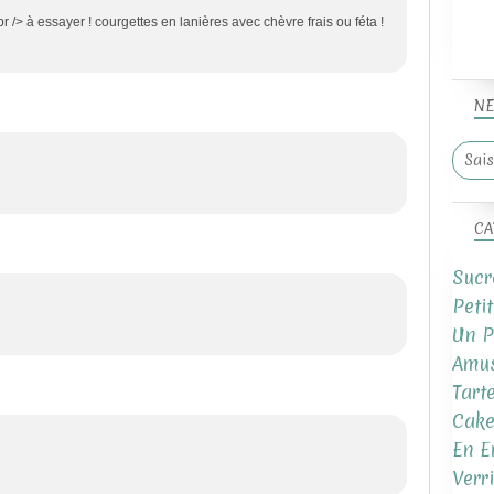
br /> à essayer ! courgettes en lanières avec chèvre frais ou féta !
NE
CA
Sucr
Peti
Un P
Amus
Tart
Cake
En E
Verr