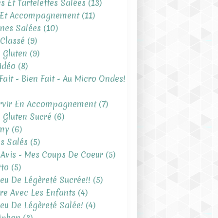
es Et Tartelettes Salées
(13)
 Et Accompagnement
(11)
ines Salées
(10)
Classé
(9)
 Gluten
(9)
idéo
(8)
Fait - Bien Fait - Au Micro Ondes!
rvir En Accompagnement
(7)
 Gluten Sucré
(6)
my
(6)
s Salés
(5)
Avis - Mes Coups De Coeur
(5)
tto
(5)
eu De Légèreté Sucrée!!
(5)
ire Avec Les Enfants
(4)
eu De Légèreté Salée!
(4)
iphon
(3)