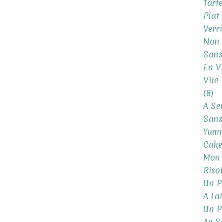
Tart
Plat
Verr
Non 
Sans
En V
Vite 
(8)
A Se
Sans
Yum
Cake
Mon 
Riso
Un P
A Fa
Un P
Au S